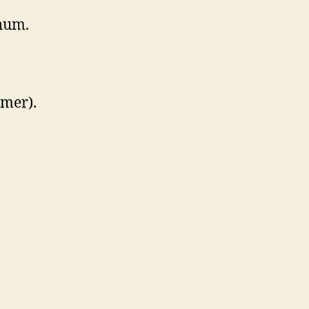
chum.
mer).