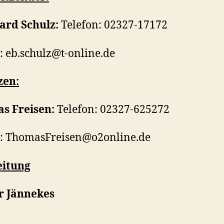
ard Schulz:
Telefon: 02327-17172
: eb.schulz@t-online.de
zen:
s Freisen:
Telefon: 02327-625272
l: ThomasFreisen@o2online.de
eitung
r Jännekes