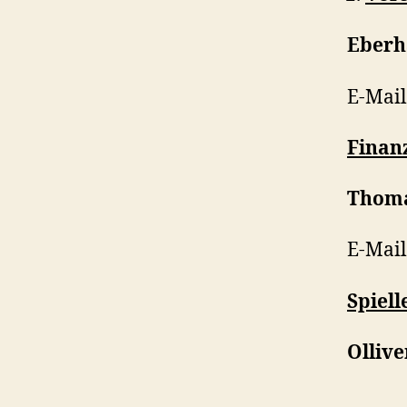
Eberh
E-Mail
Finan
Thoma
E-Mai
Spiell
Ollive