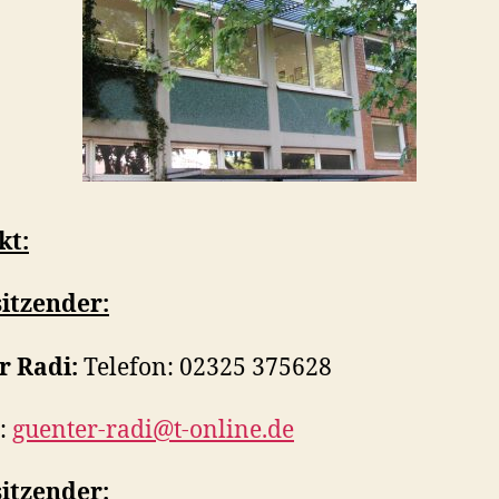
kt:
itzender:
r Radi:
Telefon: 02325 375628
:
guenter-radi@t-online.de
itzender: